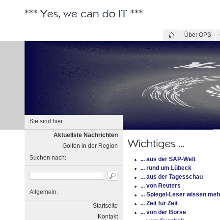
Über OPS
Sie sind hier:
Aktuellste Nachrichten
Golfen in der Region
Suchen nach:
... aus der SAP-Welt
... rund um Lübeck
... aus der Tagesschau
... von Reuters
Allgemein:
... Spiegel-Leser wissen meh
... Zeit für Zeit
Startseite
... von der Börse
Kontakt