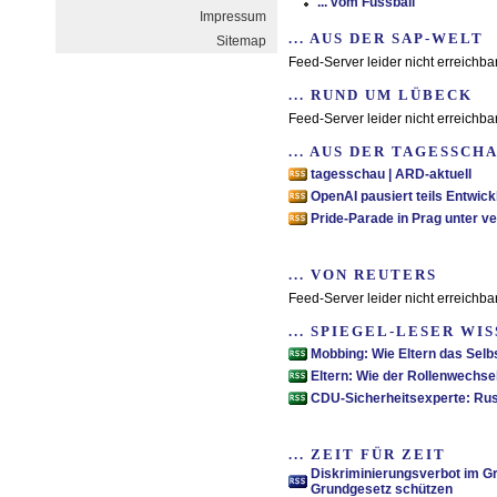
... vom Fussball
Impressum
... AUS DER SAP-WELT
Sitemap
Feed-Server leider nicht erreichba
... RUND UM LÜBECK
Feed-Server leider nicht erreichba
... AUS DER TAGESSCH
tagesschau | ARD-aktuell
OpenAI pausiert teils Entwic
Pride-Parade in Prag unter v
... VON REUTERS
Feed-Server leider nicht erreichba
... SPIEGEL-LESER WI
Mobbing: Wie Eltern das Sel
Eltern: Wie der Rollenwechse
CDU-Sicherheitsexperte: Russ
... ZEIT FÜR ZEIT
Diskriminierungsverbot im Grun
Grundgesetz schützen