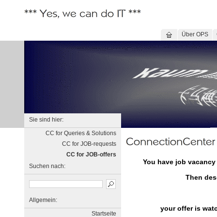
Über OPS
Sie sind hier:
CC for Queries & Solutions
CC for JOB-requests
CC for JOB-offers
You have job vacancy 
Suchen nach:
Then desc
Allgemein:
your offer is wat
Startseite