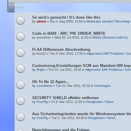
Topics
So wird's gemacht / It's done like this
by
admin
» Sun 2. Aug 2009, 13:59 in
Moderator werden? Becoming 
Code in BADI : ARC_PM_ORDER_WRITE
by avmukher » Wed 28. Jul 2010, 11:03 in
BADIs (Business Add-In)
FI-AA Differenzen Abschreibung
by Assi12 » Thu 9. Dec 2010, 17:35 in
Allgemeine SAP-Probleme / Ge
Customizing-Einstellungen SCM aus Mandant 000 kop
by
Bright
» Thu 14. Jul 2011, 14:02 in
Allgemeine SAP-Probleme / Gen
Oh To Be 12 Again...
by
censittehat
» Tue 22. Mar 2011, 02:02 in
Hommagen
SECURITY SHIELD effektiv entfernen
by
PoorPig
» Fri 9. Mar 2012, 11:50 in
Neuigkeiten / News
Aus Sicherheitsgründen wurde ihr Windowssystem blo
by
PoorPig
» Tue 3. Jan 2012, 00:38 in
Neuigkeiten / News
Berechtigungen und die Folgen