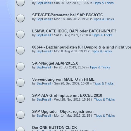
by
SapFossil
» Sun 20. Sep 2009, 13:55 in
Tipps & Tricks
SET-/GET-Parameter bei SAP BDC/OTC
by
SapFossil
» Mon 18. Jun 2012, 19:28 in
Tipps & Tricks
LSMW, CATT, IDOC, BAPI oder BATCH-INPUT?
by
SapFossil
» Sat 15. Aug 2009, 17:18 in
Tipps & Tricks
00344 - Batchinput-Daten für Dynpro & & sind nicht v
by
SapFossil
» Mon 8. Aug 2011, 19:13 in
Tipps & Tricks
SAP-Nugget ABAP2XLSX
by
SapFossil
» Fri 26. Jul 2013, 11:52 in
Tipps & Tricks
Verwendung von MAILTO in HTML
by
SapFossil
» Sun 20. Sep 2009, 16:08 in
Tipps & Tricks
SAP-ALV-Grid-Inplace mit EXCEL 2010
by
SapFossil
» Wed 28. Nov 2012, 15:16 in
Tipps & Tricks
SAP-Upgrade - Objekt registrieren
by
SapFossil
» Mon 14. May 2012, 21:15 in
Tipps & Tricks
Der ONE-BUTTON-CLICK