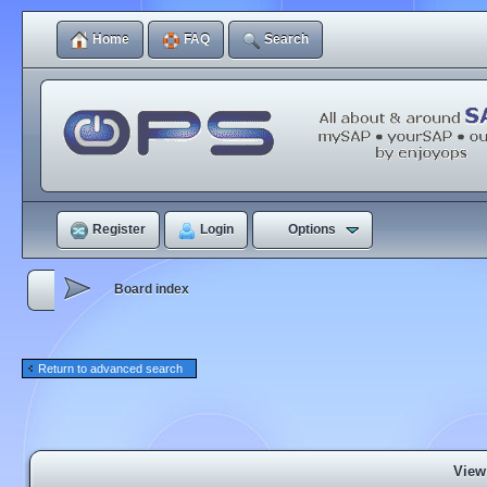
Home
FAQ
Search
Register
Login
Options
Board index
Return to advanced search
View