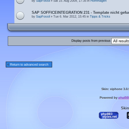
by
SapFossil
» Sat 15. Aug 2009, 17:35 in
Hommagen
SAP SOFFICEINTEGRATION 231 - Template nicht gefu
by
SapFossil
» Tue 6. Mar 2012, 15:45 in
Tipps & Tricks
Display posts from previous
Return to advanced search
Skin: xiphone 3.0.
Powered by
phpBB
Skin