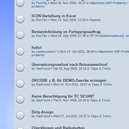
by
PoorPig
» Wed 18. Nov 2009, 20:37 in
Allgemeine SAP-Probleme /
problems
ICON Dartellung in Excel
by
RenTier
» Mon 14. Sep 2009, 12:00 in
Reports
Bestandsfindung im Fertigungsauftrag
by
RenTier
» Wed 16. Sep 2009, 07:36 in
PP (Produktionsplanung- un
hello!
by
santacookies7
» Mon 17. Jan 2011, 08:08 in
Allgemeine SAP-Probl
problems
Übersetzungsverlust nach Releasewechsel
by
SapFossil
» Sat 15. Aug 2009, 16:16 in
Tipps & Tricks
OKCODE z.B. für DEMO-Zwecke erzeugen
by
SapFossil
» Mon 10. Oct 2011, 18:07 in
Tipps & Tricks
Keine Berechtigung für TC SE16N?
by
SapFossil
» Thu 5. Nov 2009, 20:10 in
Tipps & Tricks
Dirty-Assign
by
SapFossil
» Wed 27. Jul 2011, 19:37 in
Tipps & Tricks
Checkboxen und Radiobutton