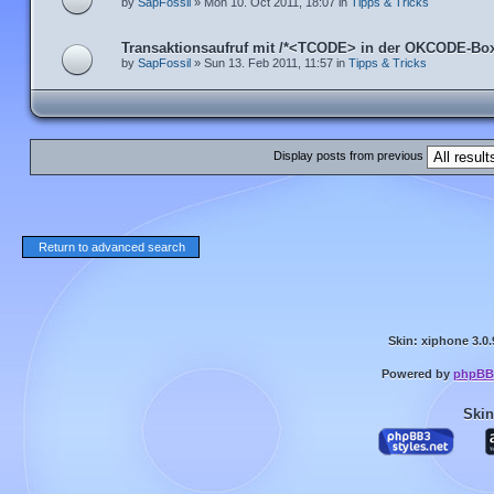
by
SapFossil
» Mon 10. Oct 2011, 18:07 in
Tipps & Tricks
Transaktionsaufruf mit /*<TCODE> in der OKCODE-Bo
by
SapFossil
» Sun 13. Feb 2011, 11:57 in
Tipps & Tricks
Display posts from previous
Return to advanced search
Skin: xiphone 3.0.
Powered by
phpBB
Skin