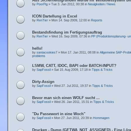
Aus Sicherheitsgründen wurde ihr Windowssystem blo
by
PoorPig
» Tue 3. Jan 2012, 00:38 in
Neuigkeiten / News
ICON Dartellung in Excel
by
RenTier
» Mon 14. Sep 2009, 12:00 in
Reports
Bestandsfindung im Fertigungsauftrag
by
RenTier
» Wed 16. Sep 2009, 07:36 in
PP (Produktionsplanung- un
hello!
by
santacookies7
» Mon 17. Jan 2011, 08:08 in
Allgemeine SAP-Probl
problems
LSMW, CATT, IDOC, BAPI oder BATCH-INPUT?
by
SapFossil
» Sat 15. Aug 2009, 17:18 in
Tipps & Tricks
Dirty-Assign
by
SapFossil
» Wed 27. Jul 2011, 19:37 in
Tipps & Tricks
Bevor man sich einen WOLF sucht ...
by
SapFossil
» Wed 26. Jan 2011, 15:31 in
Tipps & Tricks
"Du Passewort in eine Woch"
by
SapFossil
» Mon 27. Jun 2011, 20:39 in
Hommagen
Drucken - Dump (GETWA_NOT_ASSIGNED) - Eine Lös