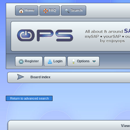
Home
FAQ
Search
Register
Login
Options
Board index
Return to advanced search
View