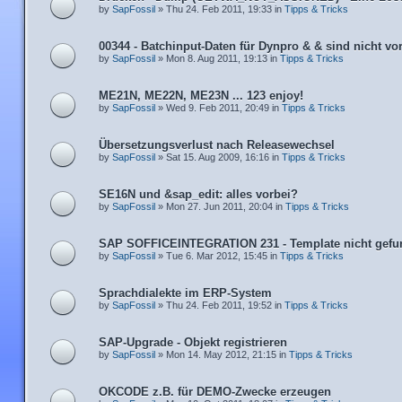
by
SapFossil
» Thu 24. Feb 2011, 19:33 in
Tipps & Tricks
00344 - Batchinput-Daten für Dynpro & & sind nicht v
by
SapFossil
» Mon 8. Aug 2011, 19:13 in
Tipps & Tricks
ME21N, ME22N, ME23N ... 123 enjoy!
by
SapFossil
» Wed 9. Feb 2011, 20:49 in
Tipps & Tricks
Übersetzungsverlust nach Releasewechsel
by
SapFossil
» Sat 15. Aug 2009, 16:16 in
Tipps & Tricks
SE16N und &sap_edit: alles vorbei?
by
SapFossil
» Mon 27. Jun 2011, 20:04 in
Tipps & Tricks
SAP SOFFICEINTEGRATION 231 - Template nicht gefu
by
SapFossil
» Tue 6. Mar 2012, 15:45 in
Tipps & Tricks
Sprachdialekte im ERP-System
by
SapFossil
» Thu 24. Feb 2011, 19:52 in
Tipps & Tricks
SAP-Upgrade - Objekt registrieren
by
SapFossil
» Mon 14. May 2012, 21:15 in
Tipps & Tricks
OKCODE z.B. für DEMO-Zwecke erzeugen