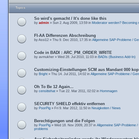
Topics
So wird's gemacht / It's done like this
by
admin
» Sun 2. Aug 2009, 13:59 in
Moderator werden? Becoming 
FI-AA Differenzen Abschreibung
by Assi12 » Thu 9. Dec 2010, 17:35 in
Allgemeine SAP-Probleme / Ge
Code in BADI : ARC_PM_ORDER_WRITE
by avmukher » Wed 28. Jul 2010, 11:03 in
BADIs (Business Add-In)
Customizing-Einstellungen SCM aus Mandant 000 kop
by
Bright
» Thu 14. Jul 2011, 14:02 in
Allgemeine SAP-Probleme / Gen
Oh To Be 12 Again...
by
censittehat
» Tue 22. Mar 2011, 02:02 in
Hommagen
SECURITY SHIELD effektiv entfernen
by
PoorPig
» Fri 9. Mar 2012, 11:50 in
Neuigkeiten / News
Berechtigungen und die Folgen
by
PoorPig
» Wed 18. Nov 2009, 20:37 in
Allgemeine SAP-Probleme /
problems