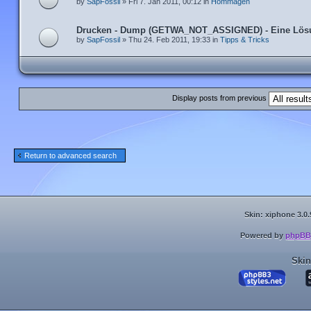
by
SapFossil
» Fri 7. Jan 2011, 00:12 in
Hommagen
Drucken - Dump (GETWA_NOT_ASSIGNED) - Eine Lös
by
SapFossil
» Thu 24. Feb 2011, 19:33 in
Tipps & Tricks
Display posts from previous
Return to advanced search
Skin: xiphone 3.0.
Powered by
phpBB
Skin