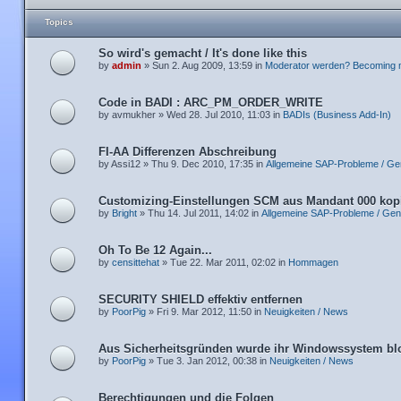
Topics
So wird's gemacht / It's done like this
by
admin
» Sun 2. Aug 2009, 13:59 in
Moderator werden? Becoming 
Code in BADI : ARC_PM_ORDER_WRITE
by avmukher » Wed 28. Jul 2010, 11:03 in
BADIs (Business Add-In)
FI-AA Differenzen Abschreibung
by Assi12 » Thu 9. Dec 2010, 17:35 in
Allgemeine SAP-Probleme / Ge
Customizing-Einstellungen SCM aus Mandant 000 kop
by
Bright
» Thu 14. Jul 2011, 14:02 in
Allgemeine SAP-Probleme / Gen
Oh To Be 12 Again...
by
censittehat
» Tue 22. Mar 2011, 02:02 in
Hommagen
SECURITY SHIELD effektiv entfernen
by
PoorPig
» Fri 9. Mar 2012, 11:50 in
Neuigkeiten / News
Aus Sicherheitsgründen wurde ihr Windowssystem blo
by
PoorPig
» Tue 3. Jan 2012, 00:38 in
Neuigkeiten / News
Berechtigungen und die Folgen