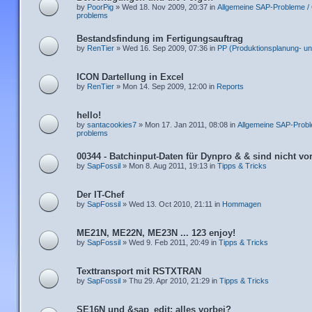
by
PoorPig
» Wed 18. Nov 2009, 20:37 in
Allgemeine SAP-Probleme /
problems
Bestandsfindung im Fertigungsauftrag
by
RenTier
» Wed 16. Sep 2009, 07:36 in
PP (Produktionsplanung- un
ICON Dartellung in Excel
by
RenTier
» Mon 14. Sep 2009, 12:00 in
Reports
hello!
by
santacookies7
» Mon 17. Jan 2011, 08:08 in
Allgemeine SAP-Probl
problems
00344 - Batchinput-Daten für Dynpro & & sind nicht v
by
SapFossil
» Mon 8. Aug 2011, 19:13 in
Tipps & Tricks
Der IT-Chef
by
SapFossil
» Wed 13. Oct 2010, 21:11 in
Hommagen
ME21N, ME22N, ME23N ... 123 enjoy!
by
SapFossil
» Wed 9. Feb 2011, 20:49 in
Tipps & Tricks
Texttransport mit RSTXTRAN
by
SapFossil
» Thu 29. Apr 2010, 21:29 in
Tipps & Tricks
SE16N und &sap_edit: alles vorbei?