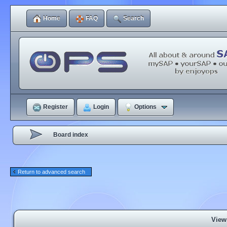
Home
FAQ
Search
Register
Login
Options
Board index
Return to advanced search
View