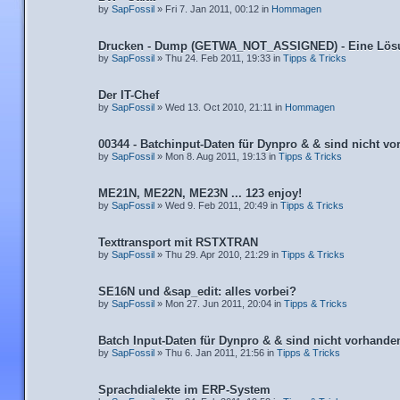
by
SapFossil
» Fri 7. Jan 2011, 00:12 in
Hommagen
Drucken - Dump (GETWA_NOT_ASSIGNED) - Eine Lös
by
SapFossil
» Thu 24. Feb 2011, 19:33 in
Tipps & Tricks
Der IT-Chef
by
SapFossil
» Wed 13. Oct 2010, 21:11 in
Hommagen
00344 - Batchinput-Daten für Dynpro & & sind nicht v
by
SapFossil
» Mon 8. Aug 2011, 19:13 in
Tipps & Tricks
ME21N, ME22N, ME23N ... 123 enjoy!
by
SapFossil
» Wed 9. Feb 2011, 20:49 in
Tipps & Tricks
Texttransport mit RSTXTRAN
by
SapFossil
» Thu 29. Apr 2010, 21:29 in
Tipps & Tricks
SE16N und &sap_edit: alles vorbei?
by
SapFossil
» Mon 27. Jun 2011, 20:04 in
Tipps & Tricks
Batch Input-Daten für Dynpro & & sind nicht vorhande
by
SapFossil
» Thu 6. Jan 2011, 21:56 in
Tipps & Tricks
Sprachdialekte im ERP-System