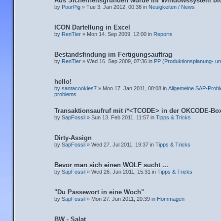
Aus Sicherheitsgründen wurde ihr Windowssystem blo
by
PoorPig
» Tue 3. Jan 2012, 00:38 in
Neuigkeiten / News
ICON Dartellung in Excel
by
RenTier
» Mon 14. Sep 2009, 12:00 in
Reports
Bestandsfindung im Fertigungsauftrag
by
RenTier
» Wed 16. Sep 2009, 07:36 in
PP (Produktionsplanung- un
hello!
by
santacookies7
» Mon 17. Jan 2011, 08:08 in
Allgemeine SAP-Probl
problems
Transaktionsaufruf mit /*<TCODE> in der OKCODE-Bo
by
SapFossil
» Sun 13. Feb 2011, 11:57 in
Tipps & Tricks
Dirty-Assign
by
SapFossil
» Wed 27. Jul 2011, 19:37 in
Tipps & Tricks
Bevor man sich einen WOLF sucht ...
by
SapFossil
» Wed 26. Jan 2011, 15:31 in
Tipps & Tricks
"Du Passewort in eine Woch"
by
SapFossil
» Mon 27. Jun 2011, 20:39 in
Hommagen
BW - Salat