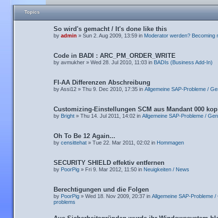
Topics
So wird's gemacht / It's done like this
by
admin
» Sun 2. Aug 2009, 13:59 in
Moderator werden? Becoming 
Code in BADI : ARC_PM_ORDER_WRITE
by avmukher » Wed 28. Jul 2010, 11:03 in
BADIs (Business Add-In)
FI-AA Differenzen Abschreibung
by Assi12 » Thu 9. Dec 2010, 17:35 in
Allgemeine SAP-Probleme / Ge
Customizing-Einstellungen SCM aus Mandant 000 kop
by
Bright
» Thu 14. Jul 2011, 14:02 in
Allgemeine SAP-Probleme / Gen
Oh To Be 12 Again...
by
censittehat
» Tue 22. Mar 2011, 02:02 in
Hommagen
SECURITY SHIELD effektiv entfernen
by
PoorPig
» Fri 9. Mar 2012, 11:50 in
Neuigkeiten / News
Berechtigungen und die Folgen
by
PoorPig
» Wed 18. Nov 2009, 20:37 in
Allgemeine SAP-Probleme /
problems