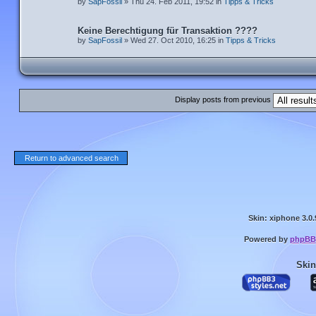
by
SapFossil
» Thu 24. Feb 2011, 19:52 in
Tipps & Tricks
Keine Berechtigung für Transaktion ????
by
SapFossil
» Wed 27. Oct 2010, 16:25 in
Tipps & Tricks
Display posts from previous
Return to advanced search
Skin: xiphone 3.0.
Powered by
phpBB
Skin