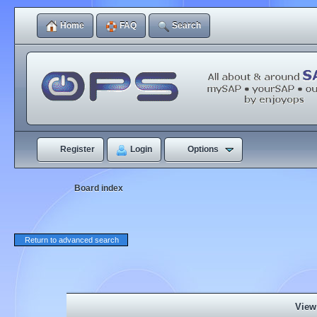
Home
FAQ
Search
Register
Login
Options
Board index
Return to advanced search
View