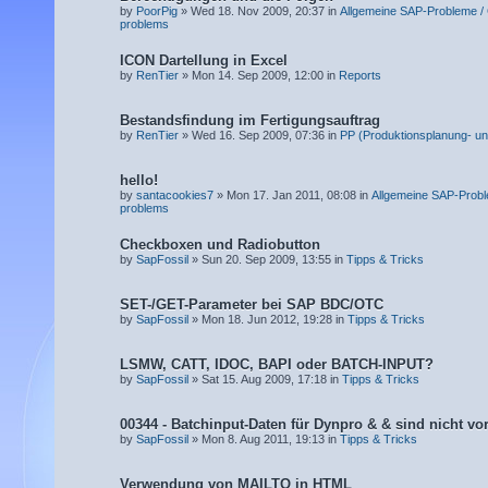
by
PoorPig
» Wed 18. Nov 2009, 20:37 in
Allgemeine SAP-Probleme /
problems
ICON Dartellung in Excel
by
RenTier
» Mon 14. Sep 2009, 12:00 in
Reports
Bestandsfindung im Fertigungsauftrag
by
RenTier
» Wed 16. Sep 2009, 07:36 in
PP (Produktionsplanung- un
hello!
by
santacookies7
» Mon 17. Jan 2011, 08:08 in
Allgemeine SAP-Probl
problems
Checkboxen und Radiobutton
by
SapFossil
» Sun 20. Sep 2009, 13:55 in
Tipps & Tricks
SET-/GET-Parameter bei SAP BDC/OTC
by
SapFossil
» Mon 18. Jun 2012, 19:28 in
Tipps & Tricks
LSMW, CATT, IDOC, BAPI oder BATCH-INPUT?
by
SapFossil
» Sat 15. Aug 2009, 17:18 in
Tipps & Tricks
00344 - Batchinput-Daten für Dynpro & & sind nicht v
by
SapFossil
» Mon 8. Aug 2011, 19:13 in
Tipps & Tricks
Verwendung von MAILTO in HTML