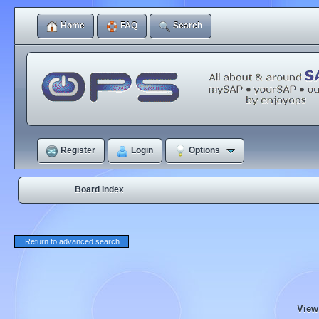
Home
FAQ
Search
Register
Login
Options
Board index
Return to advanced search
View