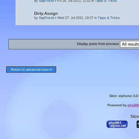
by
SapFossil
» Fri 26. Jul 2013, 11:52 in
Tipps & Tricks
Dirty-Assign
by
SapFossil
» Wed 27. Jul 2011, 19:37 in
Tipps & Tricks
Display posts from previous
Return to advanced search
Skin: xiphone 3.0.
Powered by
phpBB
Skin