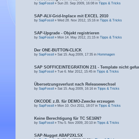
by
SapFossil
» Sun 20. Sep 2009, 16:08 in
Tipps & Tricks
SAP-ALV-Grid-Inplace mit EXCEL 2010
by
SapFossil
» Wed 28. Nov 2012, 15:16 in
Tipps & Tricks
SAP-Upgrade - Objekt registrieren
by
SapFossil
» Mon 14. May 2012, 21:15 in
Tipps & Tricks
Der ONE-BUTTON-CLICK
by
SapFossil
» Sat 15. Aug 2009, 17:35 in
Hommagen
SAP SOFFICEINTEGRATION 231 - Template nicht gefu
by
SapFossil
» Tue 6. Mar 2012, 15:45 in
Tipps & Tricks
Übersetzungsverlust nach Releasewechsel
by
SapFossil
» Sat 15. Aug 2009, 16:16 in
Tipps & Tricks
OKCODE z.B. für DEMO-Zwecke erzeugen
by
SapFossil
» Mon 10. Oct 2011, 18:07 in
Tipps & Tricks
Keine Berechtigung für TC SE16N?
by
SapFossil
» Thu 5. Nov 2009, 20:10 in
Tipps & Tricks
SAP-Nugget ABAP2XLSX