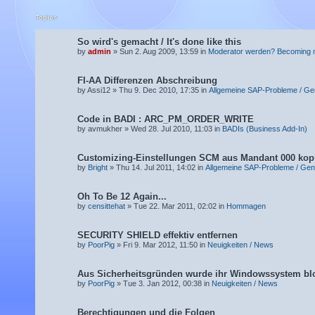
Topics
So wird's gemacht / It's done like this
by
admin
» Sun 2. Aug 2009, 13:59 in
Moderator werden? Becoming 
FI-AA Differenzen Abschreibung
by Assi12 » Thu 9. Dec 2010, 17:35 in
Allgemeine SAP-Probleme / Ge
Code in BADI : ARC_PM_ORDER_WRITE
by avmukher » Wed 28. Jul 2010, 11:03 in
BADIs (Business Add-In)
Customizing-Einstellungen SCM aus Mandant 000 kop
by
Bright
» Thu 14. Jul 2011, 14:02 in
Allgemeine SAP-Probleme / Gen
Oh To Be 12 Again...
by
censittehat
» Tue 22. Mar 2011, 02:02 in
Hommagen
SECURITY SHIELD effektiv entfernen
by
PoorPig
» Fri 9. Mar 2012, 11:50 in
Neuigkeiten / News
Aus Sicherheitsgründen wurde ihr Windowssystem blo
by
PoorPig
» Tue 3. Jan 2012, 00:38 in
Neuigkeiten / News
Berechtigungen und die Folgen