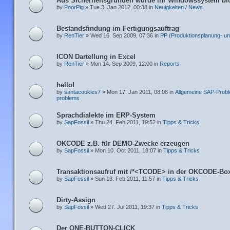
Aus Sicherheitsgründen wurde ihr Windowssystem blo
by
PoorPig
» Tue 3. Jan 2012, 00:38 in
Neuigkeiten / News
Bestandsfindung im Fertigungsauftrag
by
RenTier
» Wed 16. Sep 2009, 07:36 in
PP (Produktionsplanung- un
ICON Dartellung in Excel
by
RenTier
» Mon 14. Sep 2009, 12:00 in
Reports
hello!
by
santacookies7
» Mon 17. Jan 2011, 08:08 in
Allgemeine SAP-Probl
problems
Sprachdialekte im ERP-System
by
SapFossil
» Thu 24. Feb 2011, 19:52 in
Tipps & Tricks
OKCODE z.B. für DEMO-Zwecke erzeugen
by
SapFossil
» Mon 10. Oct 2011, 18:07 in
Tipps & Tricks
Transaktionsaufruf mit /*<TCODE> in der OKCODE-Bo
by
SapFossil
» Sun 13. Feb 2011, 11:57 in
Tipps & Tricks
Dirty-Assign
by
SapFossil
» Wed 27. Jul 2011, 19:37 in
Tipps & Tricks
Der ONE-BUTTON-CLICK