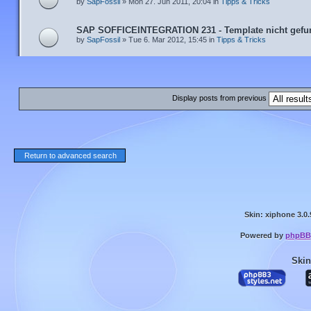
by
SapFossil
» Mon 27. Jun 2011, 20:04 in
Tipps & Tricks
SAP SOFFICEINTEGRATION 231 - Template nicht gefu
by
SapFossil
» Tue 6. Mar 2012, 15:45 in
Tipps & Tricks
Display posts from previous
Return to advanced search
Skin: xiphone 3.0.
Powered by
phpBB
Skin