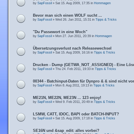
by
SapFossil
» Sat 15. Aug 2009, 17:35 in
Hommagen
Bevor man sich einen WOLF sucht ...
by
SapFossil
» Wed 26. Jan 2011, 15:31 in
Tipps & Tricks
"Du Passewort in eine Woch"
by
SapFossil
» Mon 27. Jun 2011, 20:39 in
Hommagen
Übersetzungsverlust nach Releasewechsel
by
SapFossil
» Sat 15. Aug 2009, 16:16 in
Tipps & Tricks
Drucken - Dump (GETWA_NOT_ASSIGNED) - Eine Lös
by
SapFossil
» Thu 24. Feb 2011, 19:33 in
Tipps & Tricks
00344 - Batchinput-Daten für Dynpro & & sind nicht v
by
SapFossil
» Mon 8. Aug 2011, 19:13 in
Tipps & Tricks
ME21N, ME22N, ME23N ... 123 enjoy!
by
SapFossil
» Wed 9. Feb 2011, 20:49 in
Tipps & Tricks
LSMW, CATT, IDOC, BAPI oder BATCH-INPUT?
by
SapFossil
» Sat 15. Aug 2009, 17:18 in
Tipps & Tricks
SE16N und &sap_edit: alles vorbei?