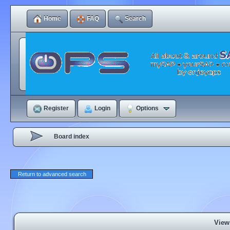
Home
FAQ
Search
Register
Login
Options
Board index
Return to advanced search
View