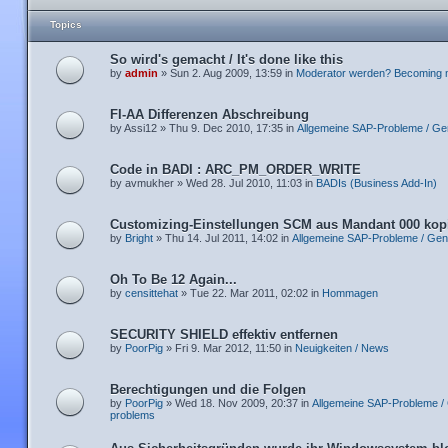
Topics
So wird's gemacht / It's done like this
by
admin
» Sun 2. Aug 2009, 13:59 in
Moderator werden? Becoming 
FI-AA Differenzen Abschreibung
by Assi12 » Thu 9. Dec 2010, 17:35 in
Allgemeine SAP-Probleme / Ge
Code in BADI : ARC_PM_ORDER_WRITE
by avmukher » Wed 28. Jul 2010, 11:03 in
BADIs (Business Add-In)
Customizing-Einstellungen SCM aus Mandant 000 kop
by
Bright
» Thu 14. Jul 2011, 14:02 in
Allgemeine SAP-Probleme / Gen
Oh To Be 12 Again...
by
censittehat
» Tue 22. Mar 2011, 02:02 in
Hommagen
SECURITY SHIELD effektiv entfernen
by
PoorPig
» Fri 9. Mar 2012, 11:50 in
Neuigkeiten / News
Berechtigungen und die Folgen
by
PoorPig
» Wed 18. Nov 2009, 20:37 in
Allgemeine SAP-Probleme /
problems