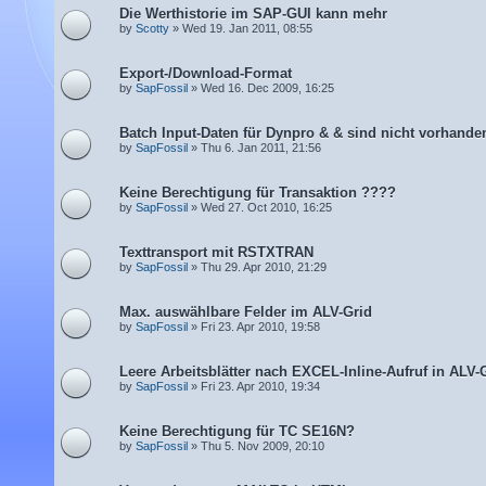
Die Werthistorie im SAP-GUI kann mehr
by
Scotty
» Wed 19. Jan 2011, 08:55
Export-/Download-Format
by
SapFossil
» Wed 16. Dec 2009, 16:25
Batch Input-Daten für Dynpro & & sind nicht vorhande
by
SapFossil
» Thu 6. Jan 2011, 21:56
Keine Berechtigung für Transaktion ????
by
SapFossil
» Wed 27. Oct 2010, 16:25
Texttransport mit RSTXTRAN
by
SapFossil
» Thu 29. Apr 2010, 21:29
Max. auswählbare Felder im ALV-Grid
by
SapFossil
» Fri 23. Apr 2010, 19:58
Leere Arbeitsblätter nach EXCEL-Inline-Aufruf in ALV-
by
SapFossil
» Fri 23. Apr 2010, 19:34
Keine Berechtigung für TC SE16N?
by
SapFossil
» Thu 5. Nov 2009, 20:10