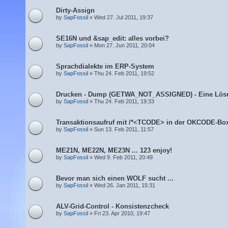
Dirty-Assign
by
SapFossil
» Wed 27. Jul 2011, 19:37
SE16N und &sap_edit: alles vorbei?
by
SapFossil
» Mon 27. Jun 2011, 20:04
Sprachdialekte im ERP-System
by
SapFossil
» Thu 24. Feb 2011, 19:52
Drucken - Dump (GETWA_NOT_ASSIGNED) - Eine Lös
by
SapFossil
» Thu 24. Feb 2011, 19:33
Transaktionsaufruf mit /*<TCODE> in der OKCODE-Bo
by
SapFossil
» Sun 13. Feb 2011, 11:57
ME21N, ME22N, ME23N ... 123 enjoy!
by
SapFossil
» Wed 9. Feb 2011, 20:49
Bevor man sich einen WOLF sucht ...
by
SapFossil
» Wed 26. Jan 2011, 15:31
ALV-Grid-Control - Konsistenzcheck
by
SapFossil
» Fri 23. Apr 2010, 19:47