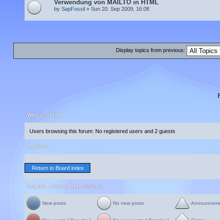
Verwendung von MAILTO in HTML
by
SapFossil
» Sun 20. Sep 2009, 16:08
Display topics from previous:
Who is online
Users browsing this forum: No registered users and 2 guests
Options
Return to Board index
Legend - Forum permissions
New posts
No new posts
Announcem