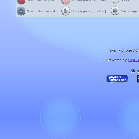
New posts [ Popular ]
No new posts [ Popular ]
Sticky
New posts [ Locked ]
No new posts [ Locked ]
Moved topic
Skin: xiphone 3.0.
Powered by
phpBB
Skin