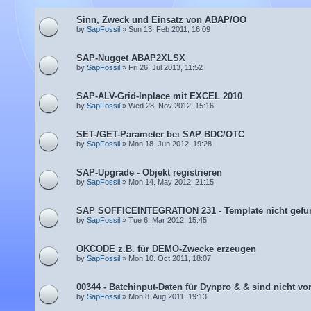
Sinn, Zweck und Einsatz von ABAP/OO
by
SapFossil
» Sun 13. Feb 2011, 16:09
SAP-Nugget ABAP2XLSX
by
SapFossil
» Fri 26. Jul 2013, 11:52
SAP-ALV-Grid-Inplace mit EXCEL 2010
by
SapFossil
» Wed 28. Nov 2012, 15:16
SET-/GET-Parameter bei SAP BDC/OTC
by
SapFossil
» Mon 18. Jun 2012, 19:28
SAP-Upgrade - Objekt registrieren
by
SapFossil
» Mon 14. May 2012, 21:15
SAP SOFFICEINTEGRATION 231 - Template nicht gefu
by
SapFossil
» Tue 6. Mar 2012, 15:45
OKCODE z.B. für DEMO-Zwecke erzeugen
by
SapFossil
» Mon 10. Oct 2011, 18:07
00344 - Batchinput-Daten für Dynpro & & sind nicht v
by
SapFossil
» Mon 8. Aug 2011, 19:13