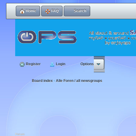
Home
FAQ
Search
Register
Login
Options
Board index
Alle Foren / all newsgroups
‹
Forum