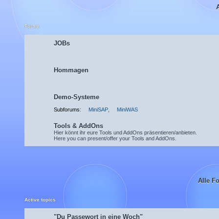
Forum
JOBs
Hommagen
Demo-Systeme
Subforums:
MiniSAP
,
MiniWAS
Tools & AddOns
Hier könnt ihr eure Tools und AddOns präsentieren/anbieten.
Here you can present/offer your Tools and AddOns.
Alle F
Active topics
"Du Passewort in eine Woch"