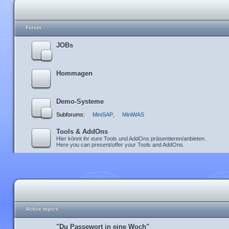
Forum
JOBs
Hommagen
Demo-Systeme
Subforums:
MiniSAP
,
MiniWAS
Tools & AddOns
Hier könnt ihr eure Tools und AddOns präsentieren/anbieten.
Here you can present/offer your Tools and AddOns.
Active topics
"Du Passewort in eine Woch"