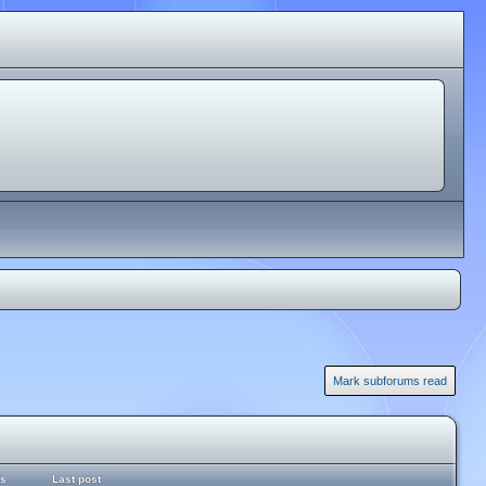
Mark subforums read
ts
Last post