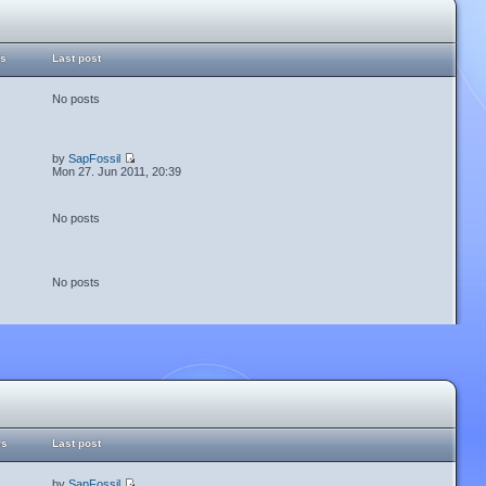
ts
Last post
No posts
by
SapFossil
Mon 27. Jun 2011, 20:39
No posts
No posts
ws
Last post
by
SapFossil