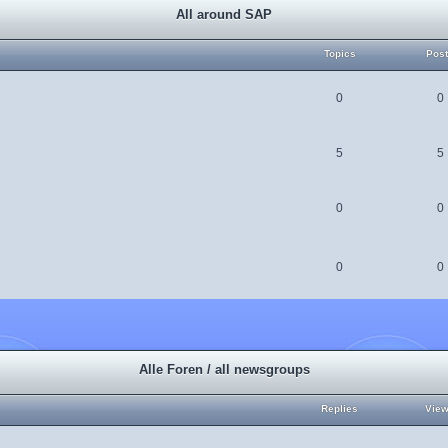
All around SAP
Topics
Pos
0
0
5
5
0
0
0
0
Alle Foren / all newsgroups
Replies
Vie