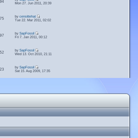
94
Mon 27. Jun 2011, 20:39
by
censittehat
75
Tue 22. Mar 2011, 02:02
by
SapFossil
97
Fri 7. Jan 2011, 00:12
by
SapFossil
52
Wed 13. Oct 2010, 21:11
by
SapFossil
23
Sat 15. Aug 2009, 17:35