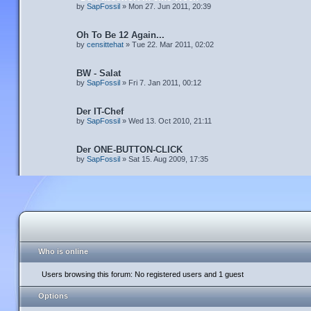
by
SapFossil
» Mon 27. Jun 2011, 20:39
Oh To Be 12 Again...
by
censittehat
» Tue 22. Mar 2011, 02:02
BW - Salat
by
SapFossil
» Fri 7. Jan 2011, 00:12
Der IT-Chef
by
SapFossil
» Wed 13. Oct 2010, 21:11
Der ONE-BUTTON-CLICK
by
SapFossil
» Sat 15. Aug 2009, 17:35
Who is online
Users browsing this forum: No registered users and 1 guest
Options