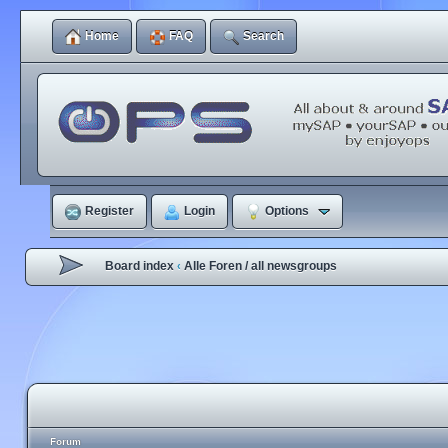
Home
FAQ
Search
Register
Login
Options
Board index
Alle Foren / all newsgroups
‹
Forum