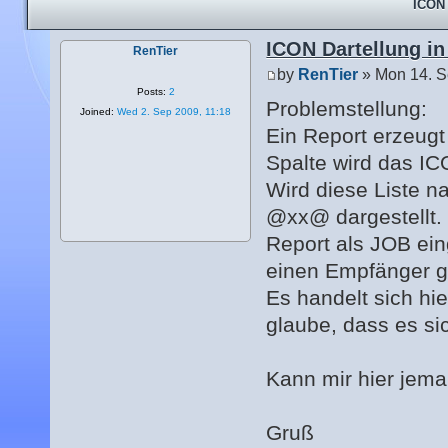
ICON 
ICON Dartellung in
RenTier
by
RenTier
» Mon 14. S
Posts:
2
Problemstellung:
Joined:
Wed 2. Sep 2009, 11:18
Ein Report erzeugt
Spalte wird das I
Wird diese Liste na
@xx@ dargestellt. 
Report als JOB eing
einen Empfänger g
Es handelt sich hi
glaube, dass es si
Kann mir hier jema
Gruß