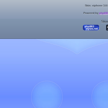
Skin: xiphone 3.0.
Powered by
phpBB
Skin