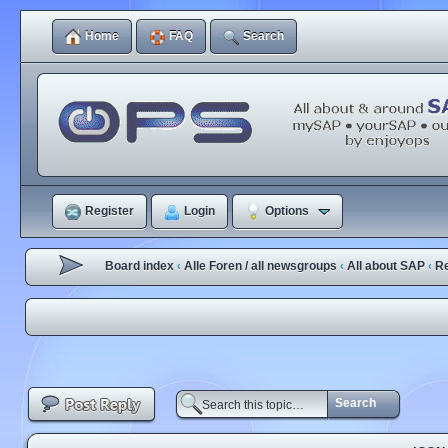
Home
FAQ
Search
Register
Login
Options
Board index
Alle Foren / all newsgroups
All about SAP
R
‹
‹
‹