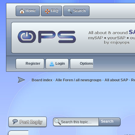
Home
FAQ
Search
Register
Login
Options
Board index
Alle Foren / all newsgroups
All about SAP
R
‹
‹
‹