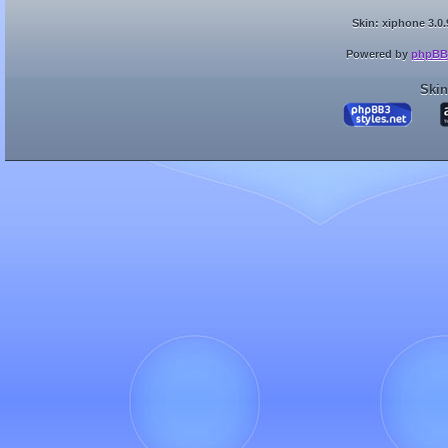
Skin: xiphone 3.0.
Powered by
phpBB
Skin