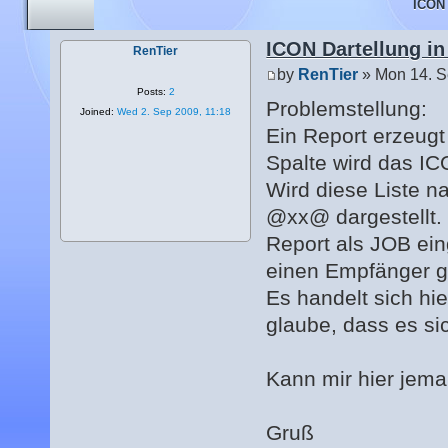
ICON 
ICON Dartellung in
RenTier
by
RenTier
» Mon 14. S
Posts:
2
Problemstellung:
Joined:
Wed 2. Sep 2009, 11:18
Ein Report erzeugt
Spalte wird das I
Wird diese Liste na
@xx@ dargestellt. 
Report als JOB eing
einen Empfänger g
Es handelt sich hi
glaube, dass es si
Kann mir hier jema
Gruß