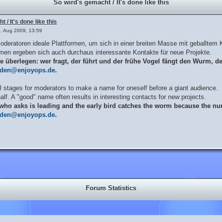
So wird's gemacht / It's done like this
 / It's done like this
. Aug 2009, 13:59
Moderatoren ideale Plattformen, um sich in einer breiten Masse mit geballte
en ergeben sich auch durchaus interessante Kontakte für neue Projekte.
ge überlegen: wer fragt, der führt und der frühe Vogel fängt den Wurm, d
rden@enjoyops.de
.
l stages for moderators to make a name for oneself before a giant audience.
lf. A "good" name often results in interesting contacts for new projects.
 who asks is leading and the early bird catches the worm because the nu
rden@enjoyops.de
.
Forum Statistics