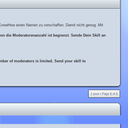
m KnowHow einen Namen zu verschaffen. Damit nicht genug. Mit
enn die Moderatorenanzahl ist begrenzt. Sende Dein Skill an
mber of moderators is limited. Send your skill to
T
1 post • Page
1
of
1