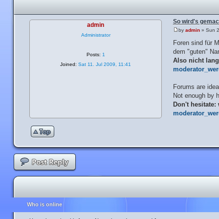
So wird's gemacht
admin
by
admin
» Sun 2
Administrator
Foren sind für 
dem "guten" Nam
Posts:
1
Also nicht lan
Joined:
Sat 11. Jul 2009, 11:41
moderator_we
Forums are idea
Not enough by ha
Don't hesitate:
moderator_we
Who is online