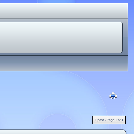
1 post • Page
1
of
1