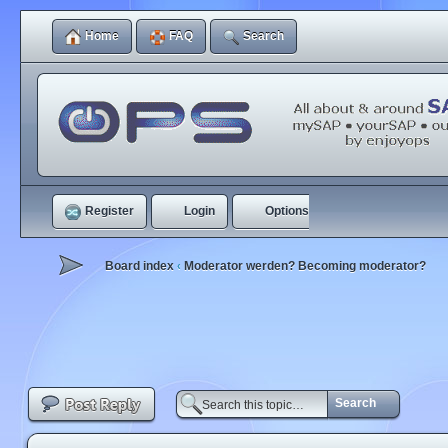
Home
FAQ
Search
Register
Login
Options
Board index
Moderator werden? Becoming moderator?
‹