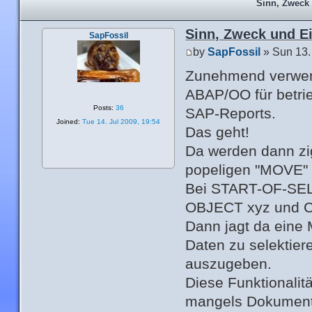
Sinn, Zweck
Sinn, Zweck und E
SapFossil
by
SapFossil
» Sun 13.
Zunehmend verwende
ABAP/OO für betrie
Posts:
36
SAP-Reports.
Joined:
Tue 14. Jul 2009, 19:54
Das geht!
Da werden dann zig
popeligen "MOVE" 
Bei START-OF-SEL
OBJECT xyz und C
Dann jagt da eine 
Daten zu selektier
auszugeben.
Diese Funktionalit
mangels Dokument