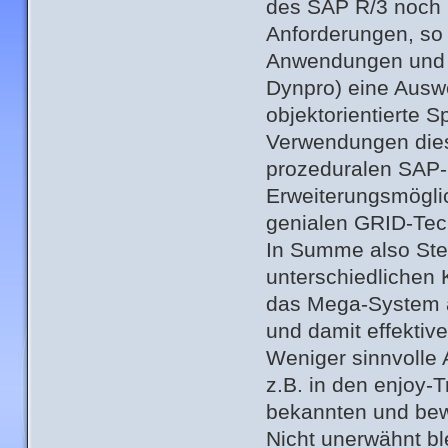
des SAP R/3 noch F
Anforderungen, so h
Anwendungen und 
Dynpro) eine Aus
objektorientierte 
Verwendungen dies
prozeduralen SAP-G
Erweiterungsmögli
genialen GRID-Tec
In Summe also Stel
unterschiedlichen 
das Mega-System a
und damit effektiv
Weniger sinnvolle
z.B. in den enjoy-T
bekannten und be
Nicht unerwähnt bl