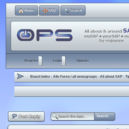
Home
FAQ
Search
Register
Login
Options
Board index
Alle Foren / all newsgroups
All about SAP
Ti
‹
‹
‹