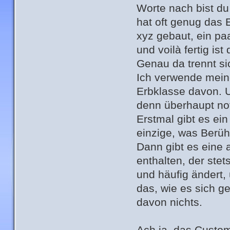
Worte nach bist du 
hat oft genug das E
xyz gebaut, ein paa
und voilà fertig i
Genau da trennt s
Ich verwende meine
Erbklasse davon. 
denn überhaupt not
Erstmal gibt es ein
einzige, was Berü
Dann gibt es eine 
enthalten, der stet
und häufig änder
das, wie es sich 
davon nichts.
Ach ja, das Custom