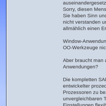
auseinandergesetzt
Sorry, diesen Men
Sie haben Sinn un
nicht verstanden u
allmählich einen E
Window-Anwendung
OO-Werkzeuge nic
Aber braucht man a
Anwendungen?
Die kompletten SAP
entwickelter proze
Prozessoren zu bez
unvergleichbaren 
Einstellungen flexi