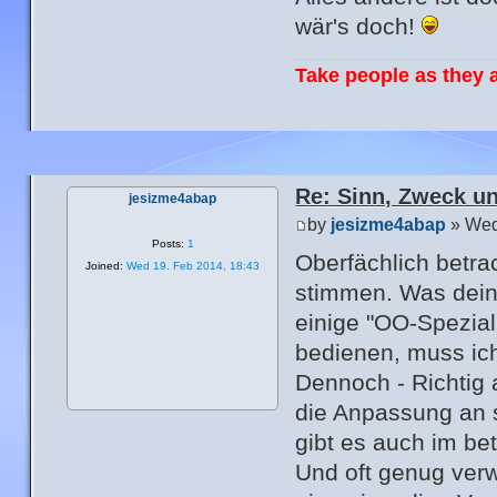
wär's doch!
Take people as they a
Re: Sinn, Zweck u
jesizme4abap
by
jesizme4abap
» Wed
Posts:
1
Oberfächlich betra
Joined:
Wed 19. Feb 2014, 18:43
stimmen. Was dein
einige "OO-Spezial
bedienen, muss ich 
Dennoch - Richtig
die Anpassung an s
gibt es auch im bet
Und oft genug verw