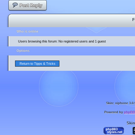
F
Who is online
Users browsing this forum: No registered users and 1 guest
Options
Return to Tipps & Tricks
Skin: xiphone 3.0.
Powered by
phpBB
Skin