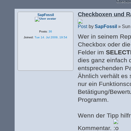
Checkbo
Checkboxen und R
SapFossil
by
SapFossil
» Sun 
Posts:
36
Wer in seinem Repo
Joined:
Tue 14. Jul 2009, 19:54
Checkbox oder die
Felder im
SELECT
dies ganz einfach
entsprechenden Pa
Ähnlich verhält es 
nur ein Funktions
Betätigung/Bewertu
Programm.
Wenn der Tipp hilfr
Kommentar.