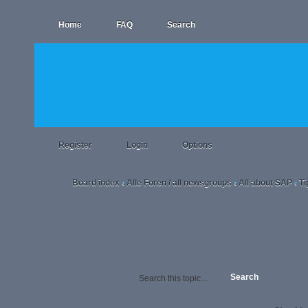
Home
FAQ
Search
Register
Login
Options
Board index
Alle Foren / all newsgroups
All about SAP
Ti
‹
‹
‹