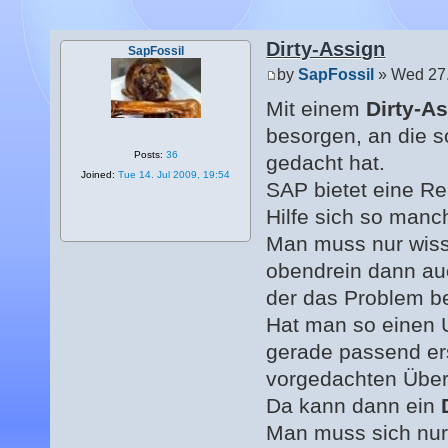
Dirty-Assign
SapFossil
by
SapFossil
» Wed 27.
Mit einem
Dirty-A
besorgen, an die 
Posts:
36
gedacht hat.
Joined:
Tue 14. Jul 2009, 19:54
SAP bietet eine Re
Hilfe sich so manc
Man muss nur wiss
obendrein dann auc
der das Problem b
Hat man so einen U
gerade passend ers
vorgedachten Über
Da kann dann ein
Man muss sich nur