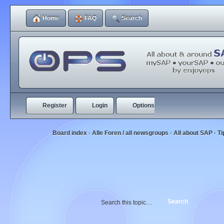
Home
FAQ
Search
Register
Login
Options
Board index
Alle Foren / all newsgroups
All about SAP
Ti
‹
‹
‹