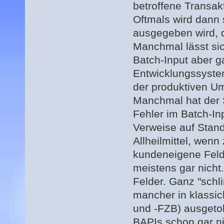
betroffene Transak
Oftmals wird dann 
ausgegeben wird, d
Manchmal lässt sic
Batch-Input aber ga
Entwicklungssystem
der produktiven Um
Manchmal hat der 
Fehler im Batch-Inp
Verweise auf Stand
Allheilmittel, wen
kundeneigene Feld
meistens gar nich
Felder. Ganz "schl
mancher in klass
und -FZB) ausgeto
BAPIs schon gar ni