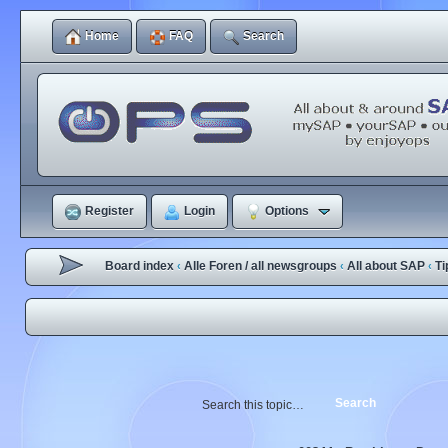
Home
FAQ
Search
Register
Login
Options
Board index
Alle Foren / all newsgroups
All about SAP
Ti
‹
‹
‹