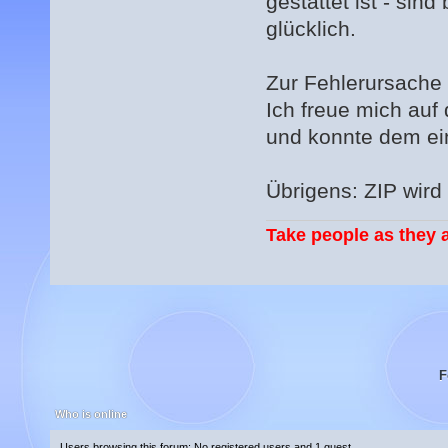
gestattet ist - sin
glücklich.
Zur Fehlerursach
Ich freue mich au
und konnte dem ein
Übrigens: ZIP wir
Take people as they a
F
Who is online
Users browsing this forum: No registered users and 1 guest