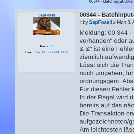
00344 - Batchinput-Date
00344 - Batchinput
SapFossil
by
SapFossil
» Mon 8. 
Meldung: 00 344 - 
vorhanden" oder au
Posts:
36
& &" ist eine Feh
Joined:
Tue 14. Jul 2009, 19:54
ziemlich aufwendig 
Lässt sich die Tra
noch umgehen, führ
ordnungsgem. Absch
Für diesen Fehler 
In der Regel wird 
bereits auf das nä
Die Transaktion er
aufgezeichneten/g
Am leichtesten läs