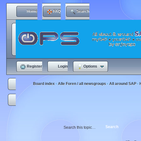
Home
FAQ
Search
Register
Login
Options
Board index
Alle Foren / all newsgroups
All around SAP
‹
‹
‹