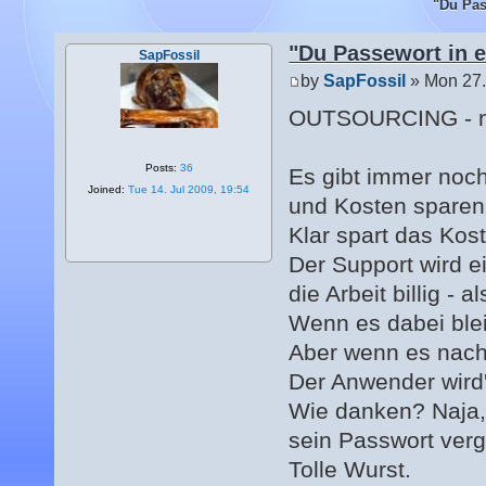
"Du Pas
"Du Passewort in 
SapFossil
by
SapFossil
» Mon 27.
OUTSOURCING - n
Posts:
36
Es gibt immer noch
Joined:
Tue 14. Jul 2009, 19:54
und Kosten sparen
Klar spart das Ko
Der Support wird e
die Arbeit billig - a
Wenn es dabei bleib
Aber wenn es nach
Der Anwender wird
Wie danken? Naja,
sein Passwort verg
Tolle Wurst.