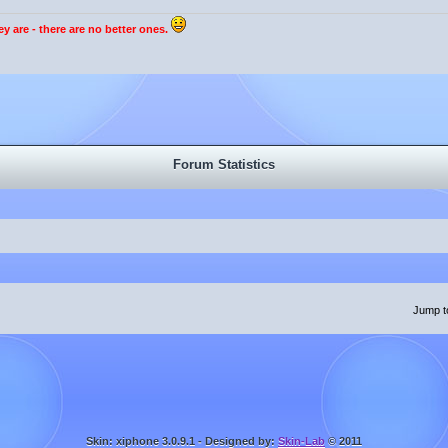
y are - there are no better ones.
Forum Statistics
Jump t
Skin: xiphone 3.0.9.1 - Designed by:
Skin-Lab
© 2011