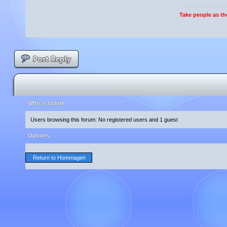
Take people as the
Who is online
Users browsing this forum: No registered users and 1 guest
Options
Return to Hommagen