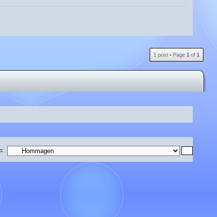
T
1 post • Page
1
of
1
o: