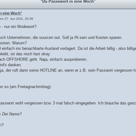
"Du Passewort in eine Woch"
n eine Woch"
on 27. Jun 2011, 20:39
 nur ein Modewort?
och Unternehmen, die sourcen out. Soll ja IN sein und Kosten sparen.
Kosten. Warum?
einfach ins benachbarte Ausland verlagert. Da ist die Arbeit billig - also billig
eibt, ist das noch fast okay.
ach OFFSHORE geht. Naja, einfach ausprobieren.
rd's danken.
a, der ruft dann seine HOTLINE an, wenn er z.B. sein Passwort vergessen h
nn so (am Freitagnachmittag):
asswort wohl vergessen bzw. 3 mal falsch eingegeben. Ich brauche das ganz d
is Dei Name?
h?