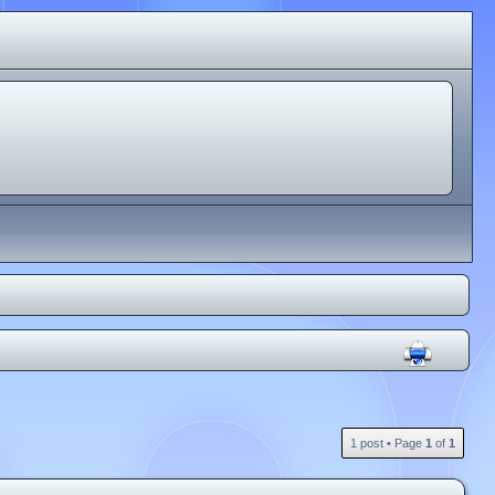
1 post • Page
1
of
1