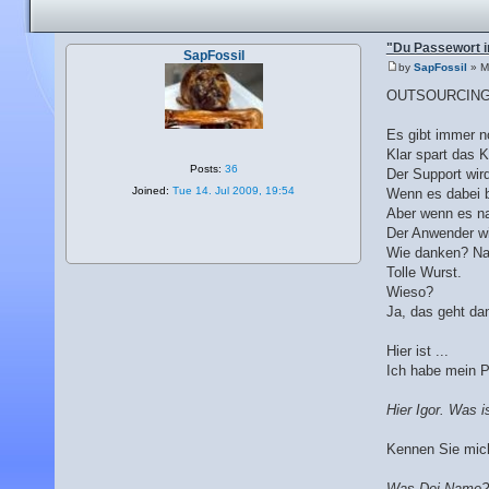
"Du Passewort i
SapFossil
by
SapFossil
» M
OUTSOURCING -
Es gibt immer n
Klar spart das 
Posts:
36
Der Support wird 
Joined:
Tue 14. Jul 2009, 19:54
Wenn es dabei bl
Aber wenn es n
Der Anwender wi
Wie danken? Naj
Tolle Wurst.
Wieso?
Ja, das geht da
Hier ist ...
Ich habe mein P
Hier Igor. Was 
Kennen Sie mic
Was Dei Name?