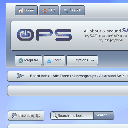
Home
FAQ
Search
Register
Login
Options
Board index
Alle Foren / all newsgroups
All around SAP
‹
‹
‹