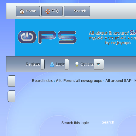
Home
FAQ
Search
Register
Login
Options
Board index
Alle Foren / all newsgroups
All around SAP
‹
‹
‹