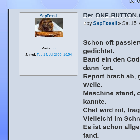
Der 
Der ONE-BUTTON-
SapFossil
by
SapFossil
» Sat 15.
Schon oft passiert
Posts:
36
gedichtet.
Joined:
Tue 14. Jul 2009, 19:54
Band ein den Cod
dann fort.
Report brach ab, 
Welle.
Maschine stand, d
kannte.
Chef wird rot, fra
Vielleicht im Sch
Es ist schon allg
fand.