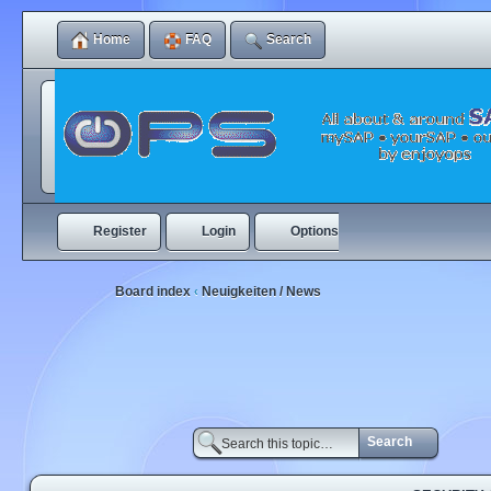
Home
FAQ
Search
Register
Login
Options
Board index
Neuigkeiten / News
‹