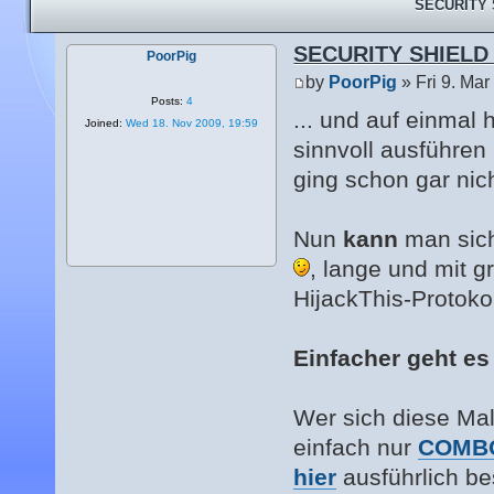
SECURITY S
SECURITY SHIELD e
PoorPig
by
PoorPig
» Fri 9. Mar
Posts:
4
... und auf einmal 
Joined:
Wed 18. Nov 2009, 19:59
sinnvoll ausführen
ging schon gar nic
Nun
kann
man sich
, lange und mit 
HijackThis-Protoko
Einfacher geht es
Wer sich diese Mal
einfach nur
COMB
hier
ausführlich be