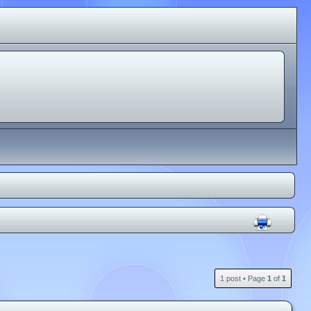
1 post • Page
1
of
1