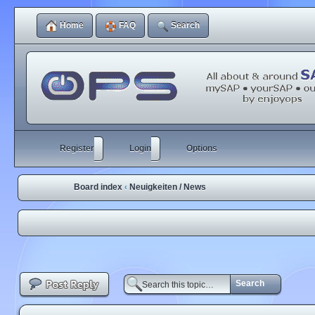
Home
FAQ
Search
Register
Login
Options
Board index
Neuigkeiten / News
‹