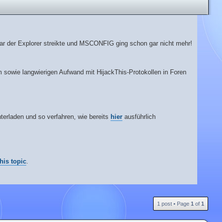
Sogar der Explorer streikte und MSCONFIG ging schon gar nicht mehr!
m sowie langwierigen Aufwand mit HijackThis-Protokollen in Foren
terladen und so verfahren, wie bereits
hier
ausführlich
this topic
.
T
1 post • Page
1
of
1