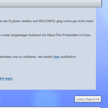
Sogar der Explorer streikte und MSCONFIG ging schon gar nicht mehr!
m sowie langwierigen Aufwand mit HijackThis-Protokollen in Foren
terladen und so verfahren, wie bereits
hier
ausführlich
this topic
.
T
1 post • Page
1
of
1