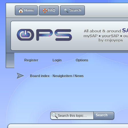
Home
FAQ
Search
Register
Login
Options
Board index
Neuigkeiten / News
‹