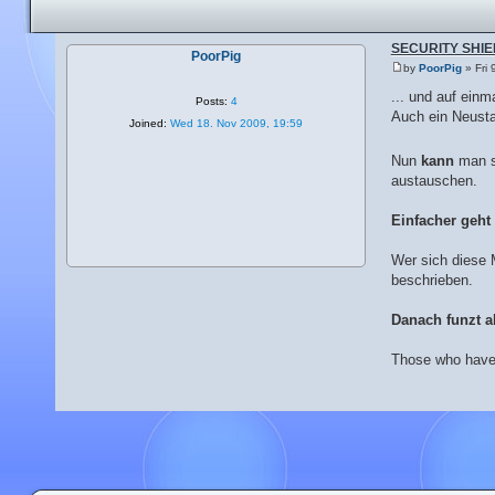
SECURITY SHIELD
PoorPig
by
PoorPig
» Fri 
... und auf einm
Posts:
4
Auch ein Neusta
Joined:
Wed 18. Nov 2009, 19:59
Nun
kann
man s
austauschen.
Einfacher geht 
Wer sich diese 
beschrieben.
Danach funzt a
Those who have 