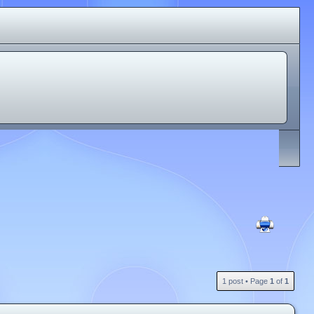
1 post • Page
1
of
1