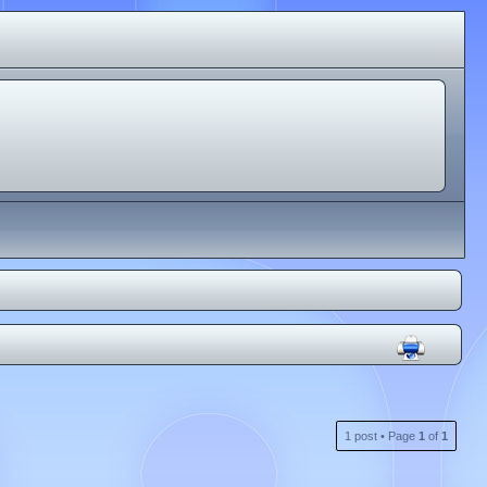
1 post • Page
1
of
1