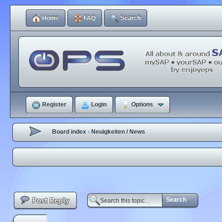
Home
FAQ
Search
Register
Login
Options
Board index
Neuigkeiten / News
‹