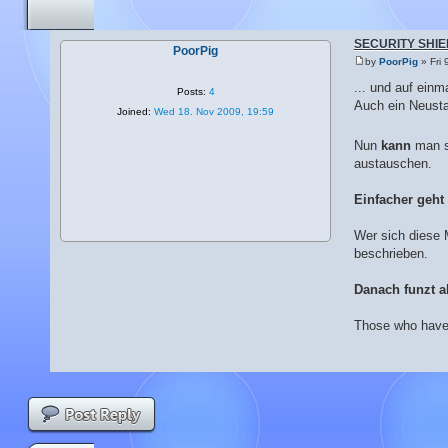
SECURITY SHIELD
PoorPig
by
PoorPig
» Fri 
... und auf einm
Posts:
4
Auch ein Neusta
Joined:
Wed 18. Nov 2009, 19:59
Nun
kann
man s
austauschen.
Einfacher geht 
Wer sich diese 
beschrieben.
Danach funzt a
Those who have 