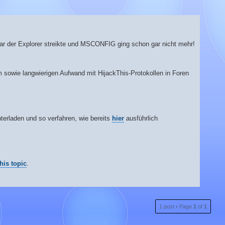
Sogar der Explorer streikte und MSCONFIG ging schon gar nicht mehr!
m sowie langwierigen Aufwand mit HijackThis-Protokollen in Foren
terladen und so verfahren, wie bereits
hier
ausführlich
this topic
.
T
1 post • Page
1
of
1