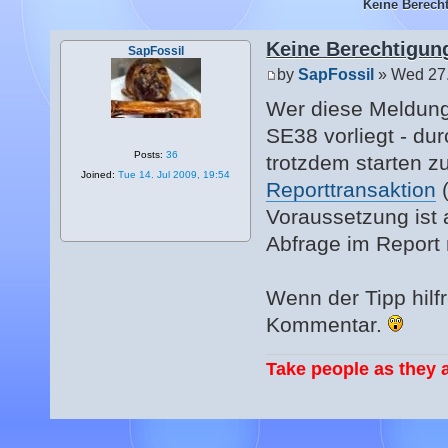
Keine Berecht
Keine Berechtigung
SapFossil
by
SapFossil
» Wed 27.
Wer diese Meldung 
SE38 vorliegt - d
Posts:
36
trotzdem starten z
Joined:
Tue 14. Jul 2009, 19:54
Reporttransaktion
(
Voraussetzung ist 
Abfrage im Report
Wenn der Tipp hilfr
Kommentar.
Take people as they a