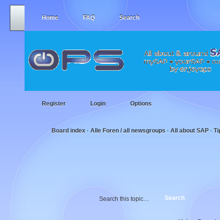
Home
FAQ
Search
Register
Login
Options
Board index
Alle Foren / all newsgroups
All about SAP
Ti
‹
‹
‹