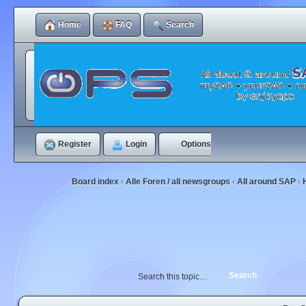
Home
FAQ
Search
Register
Login
Options
Board index
Alle Foren / all newsgroups
All around SAP
‹
‹
‹