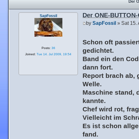
Der 
Der ONE-BUTTON-
SapFossil
by
SapFossil
» Sat 15.
Schon oft passiert
Posts:
36
gedichtet.
Joined:
Tue 14. Jul 2009, 19:54
Band ein den Cod
dann fort.
Report brach ab, 
Welle.
Maschine stand, d
kannte.
Chef wird rot, fra
Vielleicht im Sch
Es ist schon allg
fand.