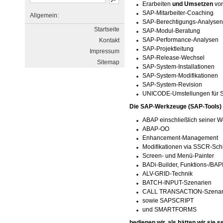
Erarbeiten
und Umsetzen
von
SAP-Mitarbeiter-Coaching
Allgemein:
SAP-Berechtigungs-Analysen u
Startseite
SAP-Modul-Beratung
SAP-Performance-Analysen
Kontakt
SAP-Projektleitung
Impressum
SAP-Release-Wechsel
Sitemap
SAP-System-Installationen
SAP-System-Modifikationen
SAP-System-Revision
UNICODE-Umstellungen für 
Die SAP-Werkzeuge (SAP-Tools)
ABAP einschließlich seiner 
ABAP-OO
Enhancement-Management
Modifikationen via SSCR-Sch
Screen- und Menü-Painter
BADi-Builder, Funktions-/BAPI
ALV-GRID-Technik
BATCH-INPUT-Szenarien
CALL TRANSACTION-Szenar
sowie SAPSCRIPT
und SMARTFORMS
bedienen wir, als hätten wir sie s